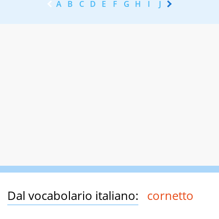
A
B
C
D
E
F
G
H
I
J
K
L
M
N
Dal vocabolario italiano:
cornetto