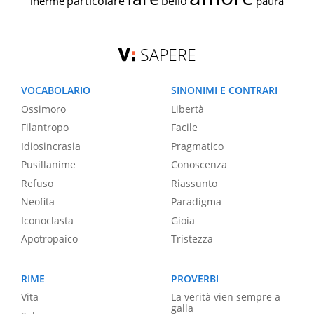
particolare
bello
inerme
paura
SAPERE
VOCABOLARIO
SINONIMI E CONTRARI
Ossimoro
Libertà
Filantropo
Facile
Idiosincrasia
Pragmatico
Pusillanime
Conoscenza
Refuso
Riassunto
Neofita
Paradigma
Iconoclasta
Gioia
Apotropaico
Tristezza
RIME
PROVERBI
Vita
La verità vien sempre a
galla