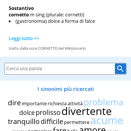
Sostantivo
cornetto
m sing
(plurale: cornetti)
(gastronomia) dolce a forma di falce
Leggi tutto >>
tratto dalla voce CORNETTO del Wikizionario
I sinonimi più ricercati
problema
dire
importante
richiesta
attività
divertente
prolisso
dolce
acume
tranquillo
difficile
permettere
amore
fare