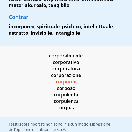
materiale
,
reale
,
tangibile
Contrari
incorporeo
,
spirituale
,
psichico
,
intellettuale
,
astratto
,
invisibile
,
intangibile
corporalmente
corporativo
corporatura
corporazione
corporeo
corposo
corpulento
corpulenza
corpus
I testi sopra riportati non sono in alcun modo espressione
dell’opinione di Italiaonline S.p.A.