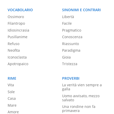
VOCABOLARIO
SINONIMI E CONTRARI
Ossimoro
Libertà
Filantropo
Facile
Idiosincrasia
Pragmatico
Pusillanime
Conoscenza
Refuso
Riassunto
Neofita
Paradigma
Iconoclasta
Gioia
Apotropaico
Tristezza
RIME
PROVERBI
Vita
La verità vien sempre a
galla
Sole
Uomo avvisato, mezzo
Casa
salvato
Mare
Una rondine non fa
primavera
Amore