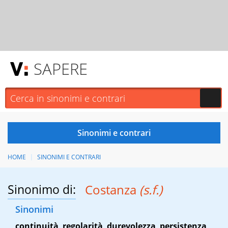
SAPERE
HOME
SINONIMI E CONTRARI
Sinonimo di:
Costanza
(s.f.)
Sinonimi
continuità
,
regolarità
,
durevolezza
,
persistenza
,