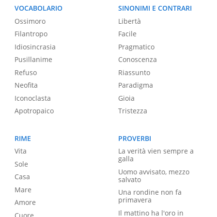
VOCABOLARIO
SINONIMI E CONTRARI
Ossimoro
Libertà
Filantropo
Facile
Idiosincrasia
Pragmatico
Pusillanime
Conoscenza
Refuso
Riassunto
Neofita
Paradigma
Iconoclasta
Gioia
Apotropaico
Tristezza
RIME
PROVERBI
Vita
La verità vien sempre a
galla
Sole
Uomo avvisato, mezzo
Casa
salvato
Mare
Una rondine non fa
primavera
Amore
Il mattino ha l'oro in
Cuore