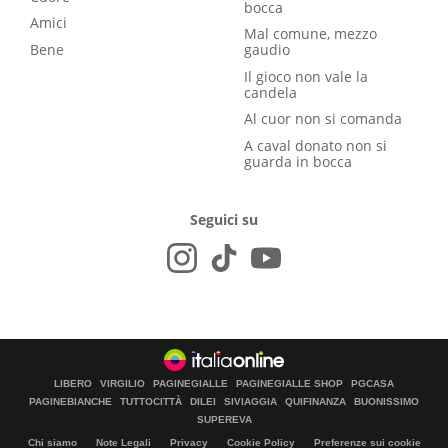
bocca
Amici
Mal comune, mezzo
Bene
gaudio
Il gioco non vale la
candela
Al cuor non si comanda
A caval donato non si
guarda in bocca
Seguici su
LIBERO
VIRGILIO
PAGINEGIALLE
PAGINEGIALLE SHOP
PGCASA
PAGINEBIANCHE
TUTTOCITTÀ
DILEI
SIVIAGGIA
QUIFINANZA
BUONISSIMO
SUPEREVA
Chi siamo
Note Legali
Privacy
Cookie Policy
Preferenze sui cookie