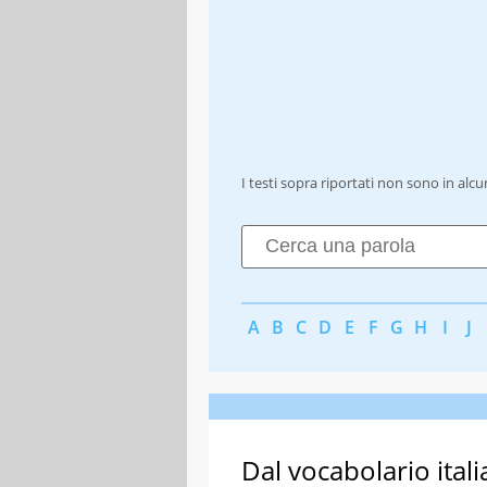
I testi sopra riportati non sono in alc
A
B
C
D
E
F
G
H
I
J
Dal vocabolario itali