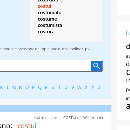
costui
costumato
costume
costumista
costura
I
d
un modo espressione dell’opinione di Italiaonline S.p.A.
at
d
t
K
L
M
N
O
P
Q
R
S
T
U
V
W
X
Y
Z
p
i
tratto dalla voce COSTUI del Wikizionario
ano:
costui