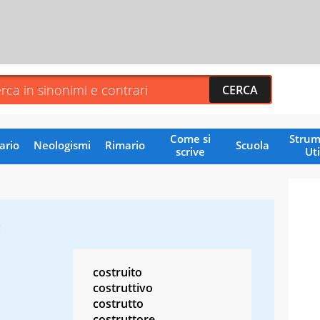
Come si
Strum
ario
Neologismi
Rimario
Scuola
scrive
Uti
i
costruito
costruttivo
costrutto
costruttore