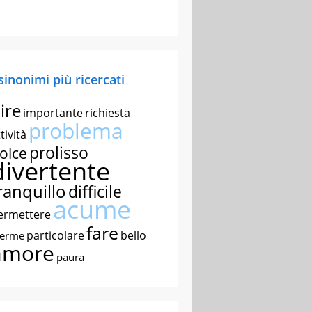
 sinonimi più ricercati
ire
importante
richiesta
problema
tività
prolisso
olce
divertente
ranquillo
difficile
acume
ermettere
fare
particolare
bello
nerme
amore
paura