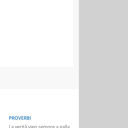
PROVERBI
La verità vien sempre a galla