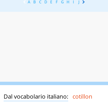
A
B
C
D
E
F
G
H
I
J
K
L
M
N
Dal vocabolario italiano:
cotillon