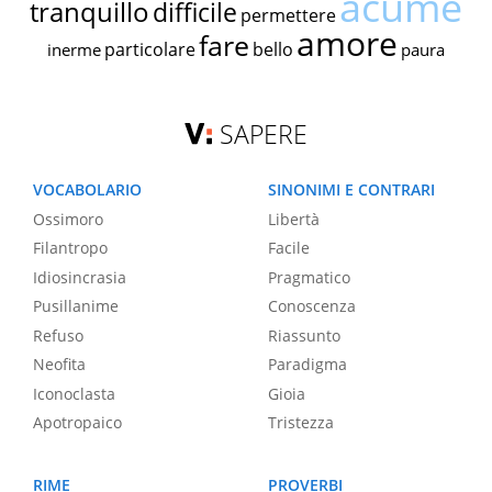
acume
tranquillo
difficile
permettere
amore
fare
particolare
bello
inerme
paura
SAPERE
VOCABOLARIO
SINONIMI E CONTRARI
Ossimoro
Libertà
Filantropo
Facile
Idiosincrasia
Pragmatico
Pusillanime
Conoscenza
Refuso
Riassunto
Neofita
Paradigma
Iconoclasta
Gioia
Apotropaico
Tristezza
RIME
PROVERBI