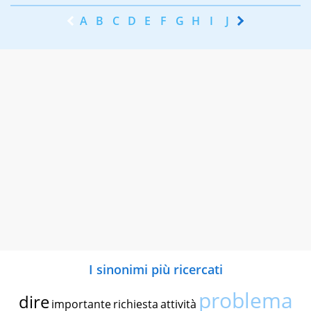
A
B
C
D
E
F
G
H
I
J
K
L
M
N
I sinonimi più ricercati
problema
dire
importante
richiesta
attività