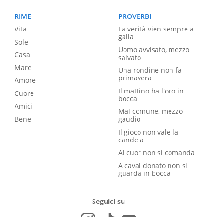
RIME
PROVERBI
Vita
La verità vien sempre a
galla
Sole
Uomo avvisato, mezzo
Casa
salvato
Mare
Una rondine non fa
primavera
Amore
Il mattino ha l'oro in
Cuore
bocca
Amici
Mal comune, mezzo
Bene
gaudio
Il gioco non vale la
candela
Al cuor non si comanda
A caval donato non si
guarda in bocca
Seguici su