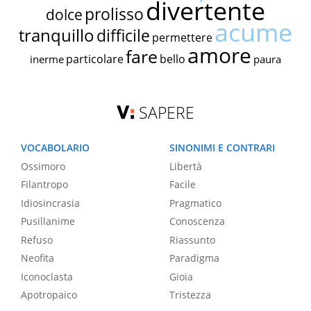
divertente
prolisso
dolce
acume
tranquillo
difficile
permettere
amore
fare
particolare
bello
inerme
paura
SAPERE
VOCABOLARIO
SINONIMI E CONTRARI
Ossimoro
Libertà
Filantropo
Facile
Idiosincrasia
Pragmatico
Pusillanime
Conoscenza
Refuso
Riassunto
Neofita
Paradigma
Iconoclasta
Gioia
Apotropaico
Tristezza