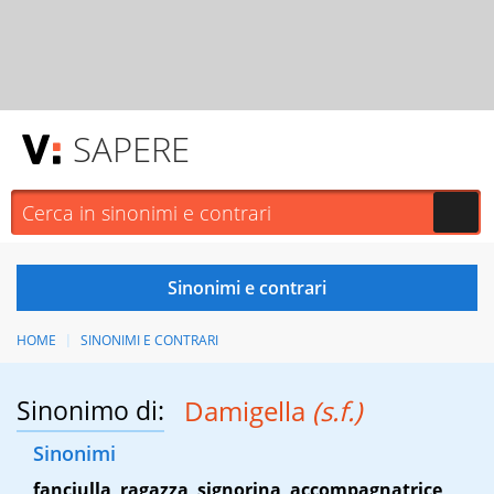
SAPERE
HOME
SINONIMI E CONTRARI
Sinonimo di:
Damigella
(s.f.)
Sinonimi
fanciulla
,
ragazza
,
signorina
,
accompagnatrice
,