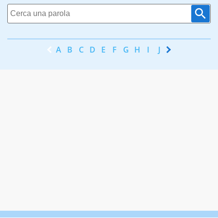
A
B
C
D
E
F
G
H
I
J
K
L
M
N