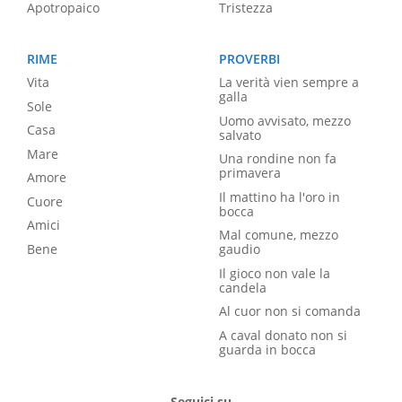
Apotropaico
Tristezza
RIME
PROVERBI
Vita
La verità vien sempre a
galla
Sole
Uomo avvisato, mezzo
Casa
salvato
Mare
Una rondine non fa
primavera
Amore
Il mattino ha l'oro in
Cuore
bocca
Amici
Mal comune, mezzo
Bene
gaudio
Il gioco non vale la
candela
Al cuor non si comanda
A caval donato non si
guarda in bocca
Seguici su