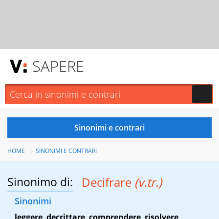
SAPERE
HOME
SINONIMI E CONTRARI
Sinonimo di:
Decifrare
(v.tr.)
Sinonimi
leggere
,
decrittare
,
comprendere
,
risolvere
,