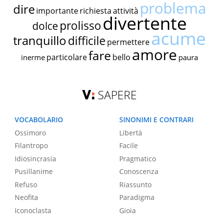
problema
dire
importante
richiesta
attività
divertente
prolisso
dolce
acume
tranquillo
difficile
permettere
amore
fare
particolare
bello
inerme
paura
SAPERE
VOCABOLARIO
SINONIMI E CONTRARI
Ossimoro
Libertà
Filantropo
Facile
Idiosincrasia
Pragmatico
Pusillanime
Conoscenza
Refuso
Riassunto
Neofita
Paradigma
Iconoclasta
Gioia