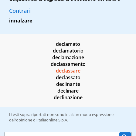
Contrari
innalzare
declamato
declamatorio
declamazione
declassamento
declassare
declassato
declinante
declinare
declinazione
I testi sopra riportati non sono in alcun modo espressione
dell’opinione di Italiaonline S.p.A.