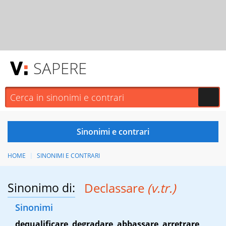
SAPERE
HOME
SINONIMI E CONTRARI
Sinonimo di:
Declassare
(v.tr.)
Sinonimi
dequalificare
,
degradare
,
abbassare
,
arretrare