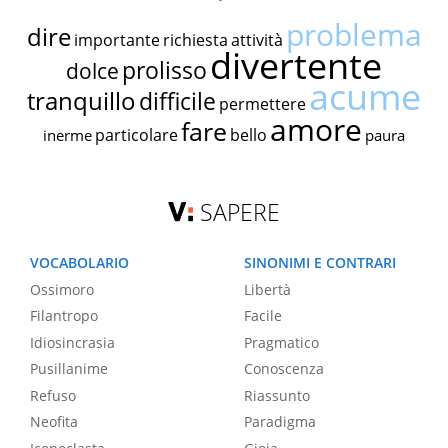
problema
dire
importante
richiesta
attività
divertente
prolisso
dolce
acume
tranquillo
difficile
permettere
amore
fare
particolare
bello
inerme
paura
SAPERE
VOCABOLARIO
SINONIMI E CONTRARI
Ossimoro
Libertà
Filantropo
Facile
Idiosincrasia
Pragmatico
Pusillanime
Conoscenza
Refuso
Riassunto
Neofita
Paradigma