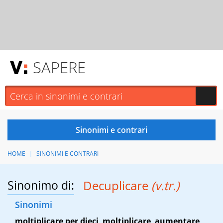
SAPERE
HOME
SINONIMI E CONTRARI
Sinonimo di:
Decuplicare
(v.tr.)
Sinonimi
moltiplicare per dieci
,
moltiplicare
,
aumentare
,