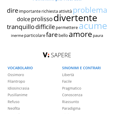
problema
dire
importante
richiesta
attività
divertente
prolisso
dolce
acume
tranquillo
difficile
permettere
amore
fare
particolare
bello
inerme
paura
SAPERE
VOCABOLARIO
SINONIMI E CONTRARI
Ossimoro
Libertà
Filantropo
Facile
Idiosincrasia
Pragmatico
Pusillanime
Conoscenza
Refuso
Riassunto
Neofita
Paradigma