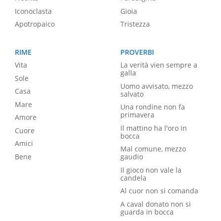
Iconoclasta
Gioia
Apotropaico
Tristezza
RIME
PROVERBI
Vita
La verità vien sempre a
galla
Sole
Uomo avvisato, mezzo
Casa
salvato
Mare
Una rondine non fa
primavera
Amore
Il mattino ha l'oro in
Cuore
bocca
Amici
Mal comune, mezzo
Bene
gaudio
Il gioco non vale la
candela
Al cuor non si comanda
A caval donato non si
guarda in bocca