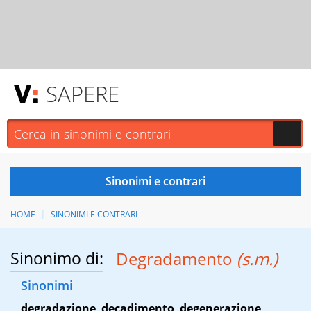
SAPERE
HOME
SINONIMI E CONTRARI
Sinonimo di:
Degradamento
(s.m.)
Sinonimi
degradazione
,
decadimento
,
degenerazione
,