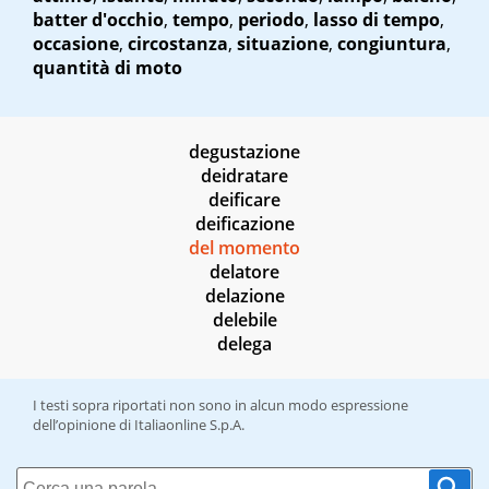
batter d'occhio
,
tempo
,
periodo
,
lasso di tempo
,
occasione
,
circostanza
,
situazione
,
congiuntura
,
quantità di moto
degustazione
deidratare
deificare
deificazione
del momento
delatore
delazione
delebile
delega
I testi sopra riportati non sono in alcun modo espressione
dell’opinione di Italiaonline S.p.A.