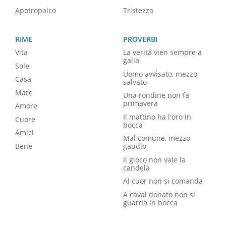
Apotropaico
Tristezza
RIME
PROVERBI
Vita
La verità vien sempre a
galla
Sole
Uomo avvisato, mezzo
Casa
salvato
Mare
Una rondine non fa
primavera
Amore
Il mattino ha l'oro in
Cuore
bocca
Amici
Mal comune, mezzo
Bene
gaudio
Il gioco non vale la
candela
Al cuor non si comanda
A caval donato non si
guarda in bocca