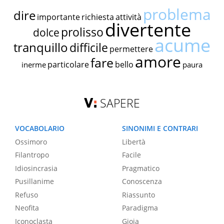
problema
dire
importante
richiesta
attività
divertente
prolisso
dolce
acume
tranquillo
difficile
permettere
amore
fare
particolare
bello
inerme
paura
SAPERE
VOCABOLARIO
SINONIMI E CONTRARI
Ossimoro
Libertà
Filantropo
Facile
Idiosincrasia
Pragmatico
Pusillanime
Conoscenza
Refuso
Riassunto
Neofita
Paradigma
Iconoclasta
Gioia