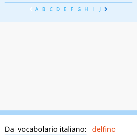
A
B
C
D
E
F
G
H
I
J
K
L
M
N
Dal vocabolario italiano:
delfino