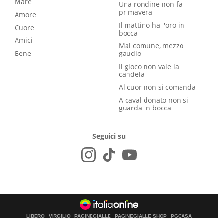
Mare
Una rondine non fa
primavera
Amore
Il mattino ha l'oro in
Cuore
bocca
Amici
Mal comune, mezzo
Bene
gaudio
Il gioco non vale la
candela
Al cuor non si comanda
A caval donato non si
guarda in bocca
Seguici su
LIBERO
VIRGILIO
PAGINEGIALLE
PAGINEGIALLE SHOP
PGCASA