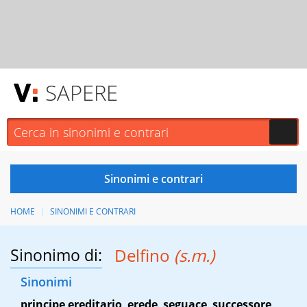
SAPERE
HOME
SINONIMI E CONTRARI
Sinonimo di:
Delfino
(s.m.)
Sinonimi
principe ereditario
,
erede
,
seguace
,
successore
,