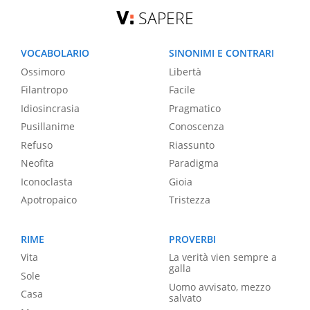
SAPERE
VOCABOLARIO
SINONIMI E CONTRARI
Ossimoro
Libertà
Filantropo
Facile
Idiosincrasia
Pragmatico
Pusillanime
Conoscenza
Refuso
Riassunto
Neofita
Paradigma
Iconoclasta
Gioia
Apotropaico
Tristezza
RIME
PROVERBI
Vita
La verità vien sempre a
galla
Sole
Uomo avvisato, mezzo
Casa
salvato