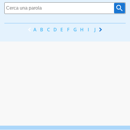
A
B
C
D
E
F
G
H
I
J
K
L
M
N