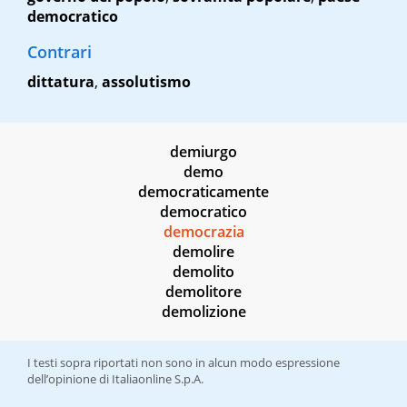
democratico
Contrari
dittatura
,
assolutismo
demiurgo
demo
democraticamente
democratico
democrazia
demolire
demolito
demolitore
demolizione
I testi sopra riportati non sono in alcun modo espressione
dell’opinione di Italiaonline S.p.A.