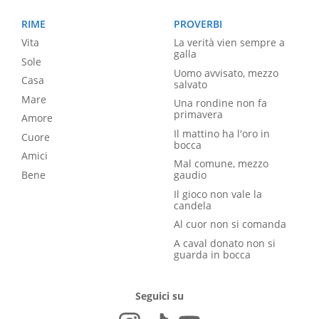
RIME
PROVERBI
Vita
La verità vien sempre a
galla
Sole
Uomo avvisato, mezzo
Casa
salvato
Mare
Una rondine non fa
primavera
Amore
Il mattino ha l'oro in
Cuore
bocca
Amici
Mal comune, mezzo
Bene
gaudio
Il gioco non vale la
candela
Al cuor non si comanda
A caval donato non si
guarda in bocca
Seguici su