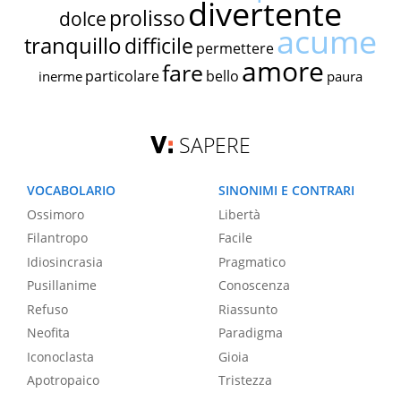
divertente
prolisso
dolce
acume
tranquillo
difficile
permettere
amore
fare
particolare
bello
inerme
paura
SAPERE
VOCABOLARIO
SINONIMI E CONTRARI
Ossimoro
Libertà
Filantropo
Facile
Idiosincrasia
Pragmatico
Pusillanime
Conoscenza
Refuso
Riassunto
Neofita
Paradigma
Iconoclasta
Gioia
Apotropaico
Tristezza