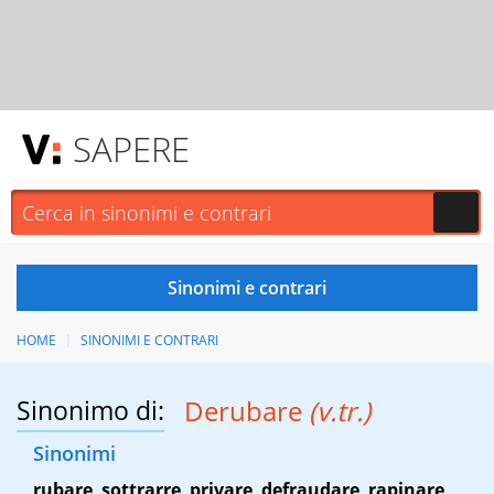
SAPERE
HOME
SINONIMI E CONTRARI
Sinonimo di:
Derubare
(v.tr.)
Sinonimi
rubare
,
sottrarre
,
privare
,
defraudare
,
rapinare
,