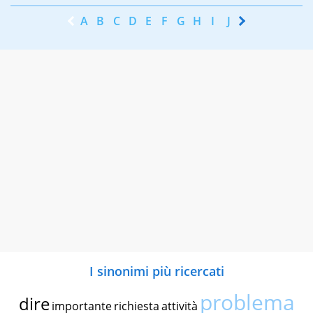
A
B
C
D
E
F
G
H
I
J
K
L
M
N
I sinonimi più ricercati
problema
dire
importante
richiesta
attività