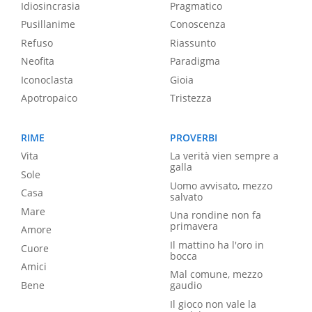
Idiosincrasia
Pragmatico
Pusillanime
Conoscenza
Refuso
Riassunto
Neofita
Paradigma
Iconoclasta
Gioia
Apotropaico
Tristezza
RIME
PROVERBI
Vita
La verità vien sempre a
galla
Sole
Uomo avvisato, mezzo
Casa
salvato
Mare
Una rondine non fa
primavera
Amore
Il mattino ha l'oro in
Cuore
bocca
Amici
Mal comune, mezzo
Bene
gaudio
Il gioco non vale la