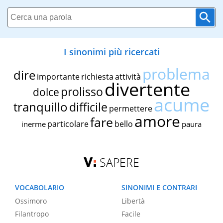
I sinonimi più ricercati
problema
dire
importante
richiesta
attività
divertente
prolisso
dolce
acume
tranquillo
difficile
permettere
amore
fare
particolare
bello
inerme
paura
SAPERE
VOCABOLARIO
SINONIMI E CONTRARI
Ossimoro
Libertà
Filantropo
Facile