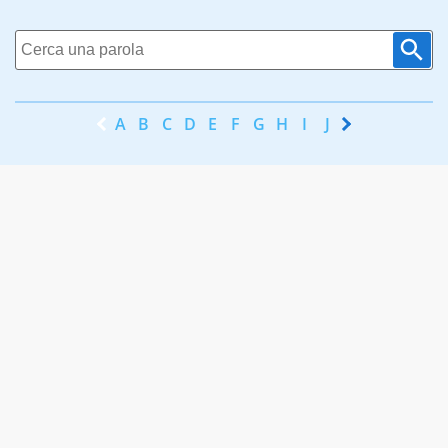
A
B
C
D
E
F
G
H
I
J
K
L
M
N