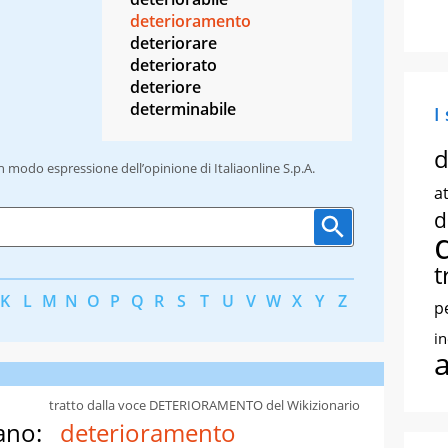
deterioramento
deteriorare
deteriorato
deteriore
determinabile
I
d
un modo espressione dell’opinione di Italiaonline S.p.A.
at
d
t
K
L
M
N
O
P
Q
R
S
T
U
V
W
X
Y
Z
p
i
tratto dalla voce DETERIORAMENTO del Wikizionario
ano:
deterioramento