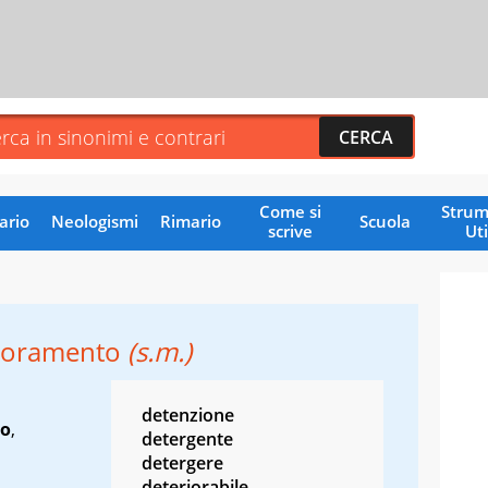
Come si
Strum
ario
Neologismi
Rimario
Scuola
scrive
Uti
ioramento
(s.m.)
detenzione
to
,
detergente
detergere
deteriorabile