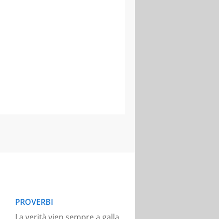
PROVERBI
La verità vien sempre a galla