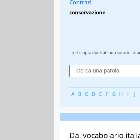
Contrari
conservazione
I testi sopra riportati non sono in alc
A
B
C
D
E
F
G
H
I
J
Dal vocabolario itali