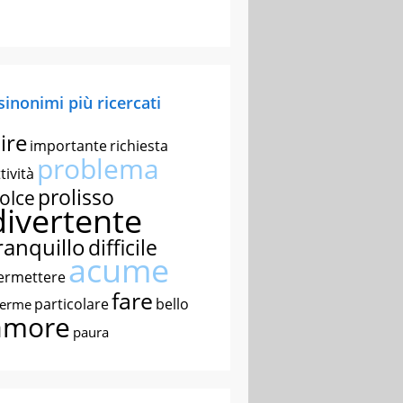
 sinonimi più ricercati
ire
importante
richiesta
problema
tività
prolisso
olce
divertente
ranquillo
difficile
acume
ermettere
fare
particolare
bello
nerme
amore
paura