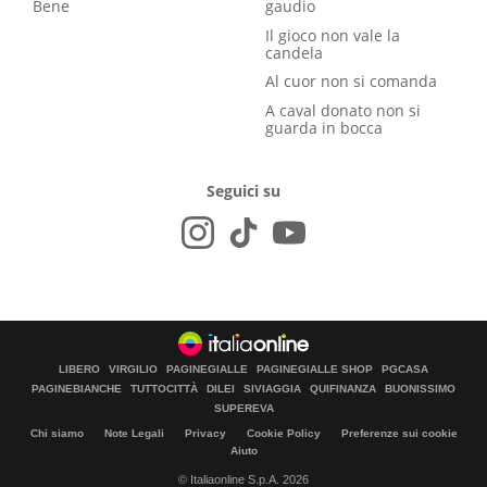
Bene
gaudio
Il gioco non vale la
candela
Al cuor non si comanda
A caval donato non si
guarda in bocca
Seguici su
LIBERO
VIRGILIO
PAGINEGIALLE
PAGINEGIALLE SHOP
PGCASA
PAGINEBIANCHE
TUTTOCITTÀ
DILEI
SIVIAGGIA
QUIFINANZA
BUONISSIMO
SUPEREVA
Chi siamo
Note Legali
Privacy
Cookie Policy
Preferenze sui cookie
Aiuto
© Italiaonline S.p.A. 2026