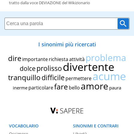
tratto dalla voce DEVIAZIONE del Wikizionario
I sinonimi più ricercati
problema
dire
importante
richiesta
attività
divertente
prolisso
dolce
acume
tranquillo
difficile
permettere
amore
fare
particolare
bello
inerme
paura
SAPERE
VOCABOLARIO
SINONIMI E CONTRARI
Ossimoro
Libertà