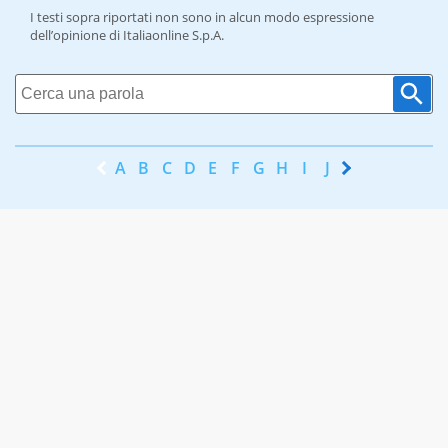
I testi sopra riportati non sono in alcun modo espressione
dell’opinione di Italiaonline S.p.A.
A
B
C
D
E
F
G
H
I
J
K
L
M
N