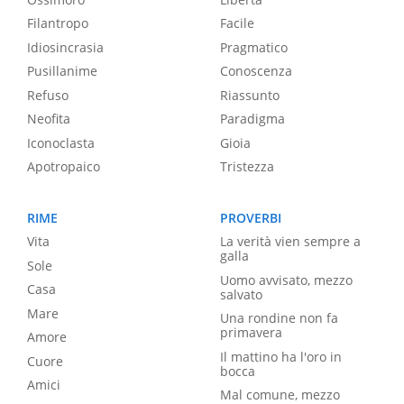
Filantropo
Facile
Idiosincrasia
Pragmatico
Pusillanime
Conoscenza
Refuso
Riassunto
Neofita
Paradigma
Iconoclasta
Gioia
Apotropaico
Tristezza
RIME
PROVERBI
Vita
La verità vien sempre a
galla
Sole
Uomo avvisato, mezzo
Casa
salvato
Mare
Una rondine non fa
primavera
Amore
Il mattino ha l'oro in
Cuore
bocca
Amici
Mal comune, mezzo