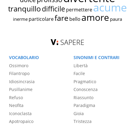
acume
tranquillo
difficile
permettere
amore
fare
particolare
bello
inerme
paura
SAPERE
VOCABOLARIO
SINONIMI E CONTRARI
Ossimoro
Libertà
Filantropo
Facile
Idiosincrasia
Pragmatico
Pusillanime
Conoscenza
Refuso
Riassunto
Neofita
Paradigma
Iconoclasta
Gioia
Apotropaico
Tristezza