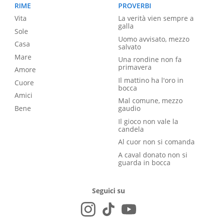
RIME
PROVERBI
Vita
La verità vien sempre a
galla
Sole
Uomo avvisato, mezzo
Casa
salvato
Mare
Una rondine non fa
primavera
Amore
Il mattino ha l'oro in
Cuore
bocca
Amici
Mal comune, mezzo
Bene
gaudio
Il gioco non vale la
candela
Al cuor non si comanda
A caval donato non si
guarda in bocca
Seguici su