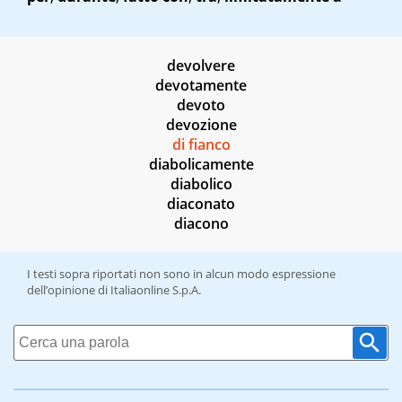
devolvere
devotamente
devoto
devozione
di fianco
diabolicamente
diabolico
diaconato
diacono
I testi sopra riportati non sono in alcun modo espressione
dell’opinione di Italiaonline S.p.A.