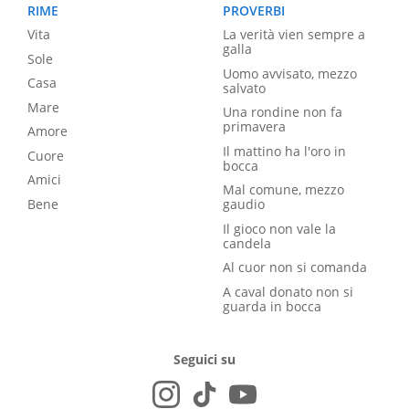
RIME
PROVERBI
Vita
La verità vien sempre a
galla
Sole
Uomo avvisato, mezzo
Casa
salvato
Mare
Una rondine non fa
primavera
Amore
Il mattino ha l'oro in
Cuore
bocca
Amici
Mal comune, mezzo
Bene
gaudio
Il gioco non vale la
candela
Al cuor non si comanda
A caval donato non si
guarda in bocca
Seguici su