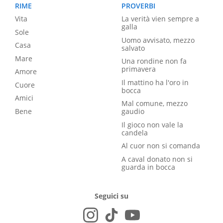
RIME
PROVERBI
Vita
La verità vien sempre a
galla
Sole
Uomo avvisato, mezzo
Casa
salvato
Mare
Una rondine non fa
primavera
Amore
Il mattino ha l'oro in
Cuore
bocca
Amici
Mal comune, mezzo
Bene
gaudio
Il gioco non vale la
candela
Al cuor non si comanda
A caval donato non si
guarda in bocca
Seguici su