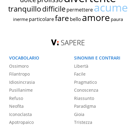
acume
tranquillo
difficile
permettere
amore
fare
particolare
bello
inerme
paura
SAPERE
VOCABOLARIO
SINONIMI E CONTRARI
Ossimoro
Libertà
Filantropo
Facile
Idiosincrasia
Pragmatico
Pusillanime
Conoscenza
Refuso
Riassunto
Neofita
Paradigma
Iconoclasta
Gioia
Apotropaico
Tristezza