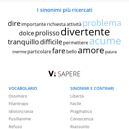
I sinonimi più ricercati
problema
dire
importante
richiesta
attività
divertente
prolisso
dolce
acume
tranquillo
difficile
permettere
amore
fare
particolare
bello
inerme
paura
SAPERE
VOCABOLARIO
SINONIMI E CONTRARI
Ossimoro
Libertà
Filantropo
Facile
Idiosincrasia
Pragmatico
Pusillanime
Conoscenza
Refuso
Riassunto