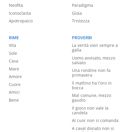
Neofita
Paradigma
Iconoclasta
Gioia
Apotropaico
Tristezza
RIME
PROVERBI
Vita
La verità vien sempre a
galla
Sole
Uomo avvisato, mezzo
Casa
salvato
Mare
Una rondine non fa
primavera
Amore
Il mattino ha l'oro in
Cuore
bocca
Amici
Mal comune, mezzo
Bene
gaudio
Il gioco non vale la
candela
Al cuor non si comanda
A caval donato non si