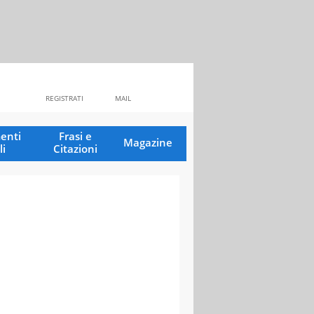
REGISTRATI
MAIL
enti
Frasi e
Magazine
li
Citazioni