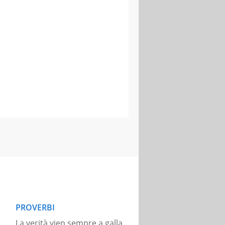
PROVERBI
La verità vien sempre a galla