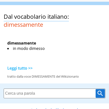
Dal vocabolario italiano:
dimessamente
dimessamente
in modo dimesso
Leggi tutto >>
tratto dalla voce DIMESSAMENTE del Wikizionario