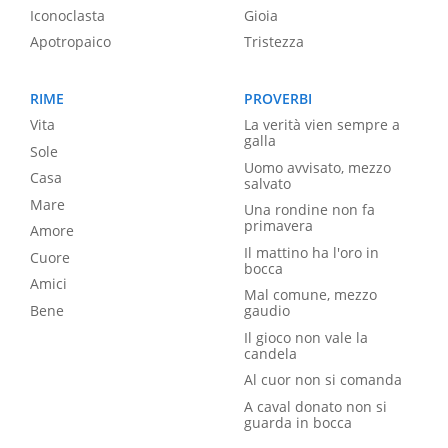
Iconoclasta
Gioia
Apotropaico
Tristezza
RIME
PROVERBI
Vita
La verità vien sempre a
galla
Sole
Uomo avvisato, mezzo
Casa
salvato
Mare
Una rondine non fa
primavera
Amore
Il mattino ha l'oro in
Cuore
bocca
Amici
Mal comune, mezzo
Bene
gaudio
Il gioco non vale la
candela
Al cuor non si comanda
A caval donato non si
guarda in bocca