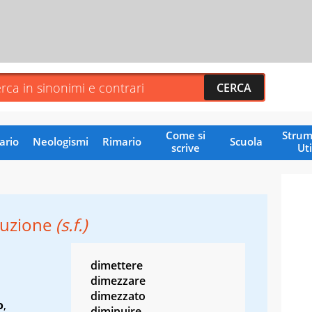
Come si
Strum
ario
Neologismi
Rimario
Scuola
scrive
Uti
uzione
(s.f.)
dimettere
dimezzare
dimezzato
o
,
diminuire