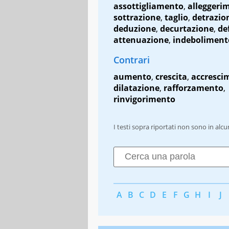
assottigliamento
,
alleggeri
sottrazione
,
taglio
,
detrazio
deduzione
,
decurtazione
,
de
attenuazione
,
indeboliment
Contrari
aumento
,
crescita
,
accresci
dilatazione
,
rafforzamento
,
rinvigorimento
I testi sopra riportati non sono in alc
A
B
C
D
E
F
G
H
I
J