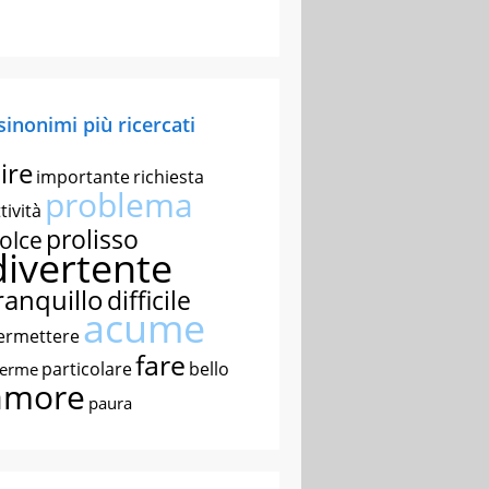
 sinonimi più ricercati
ire
importante
richiesta
problema
tività
prolisso
olce
divertente
ranquillo
difficile
acume
ermettere
fare
particolare
bello
nerme
amore
paura