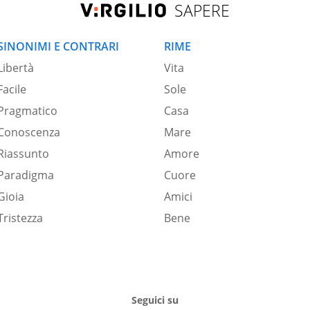
SAPERE
SINONIMI E CONTRARI
RIME
Libertà
Vita
Facile
Sole
Pragmatico
Casa
Conoscenza
Mare
Riassunto
Amore
Paradigma
Cuore
Gioia
Amici
Tristezza
Bene
Seguici su