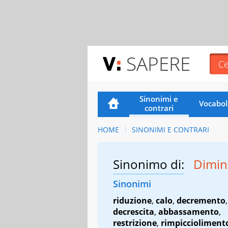
SAPERE
Sinonimi e
Vocabol
contrari
HOME
SINONIMI E CONTRARI
Sinonimo di:
Dimin
Sinonimi
riduzione
,
calo
,
decremento
,
decrescita
,
abbassamento
,
restrizione
,
rimpiccioliment