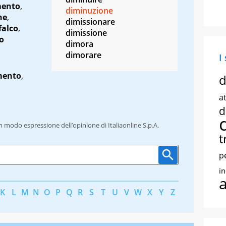
mento
,
diminuzione
ne
,
dimissionare
falco
,
dimissione
o
dimora
dimorare
I
mento
,
d
at
d
un modo espressione dell’opinione di Italiaonline S.p.A.
t
p
i
K
L
M
N
O
P
Q
R
S
T
U
V
W
X
Y
Z