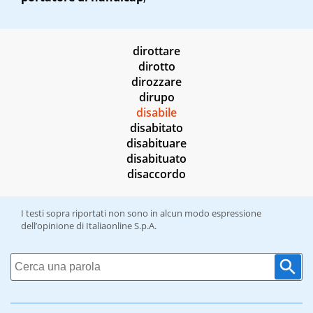
dirottare
dirotto
dirozzare
dirupo
disabile
disabitato
disabituare
disabituato
disaccordo
I testi sopra riportati non sono in alcun modo espressione
dell’opinione di Italiaonline S.p.A.