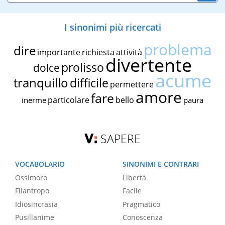
I sinonimi più ricercati
problema
dire
importante
richiesta
attività
divertente
prolisso
dolce
acume
tranquillo
difficile
permettere
amore
fare
particolare
bello
inerme
paura
SAPERE
VOCABOLARIO
SINONIMI E CONTRARI
Ossimoro
Libertà
Filantropo
Facile
Idiosincrasia
Pragmatico
Pusillanime
Conoscenza