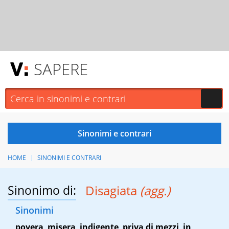
SAPERE
HOME
SINONIMI E CONTRARI
Sinonimo di:
Disagiata
(agg.)
Sinonimi
povera
,
misera
,
indigente
,
priva di mezzi
,
in