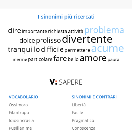
I sinonimi più ricercati
problema
dire
importante
richiesta
attività
divertente
prolisso
dolce
acume
tranquillo
difficile
permettere
amore
fare
particolare
bello
inerme
paura
SAPERE
VOCABOLARIO
SINONIMI E CONTRARI
Ossimoro
Libertà
Filantropo
Facile
Idiosincrasia
Pragmatico
Pusillanime
Conoscenza