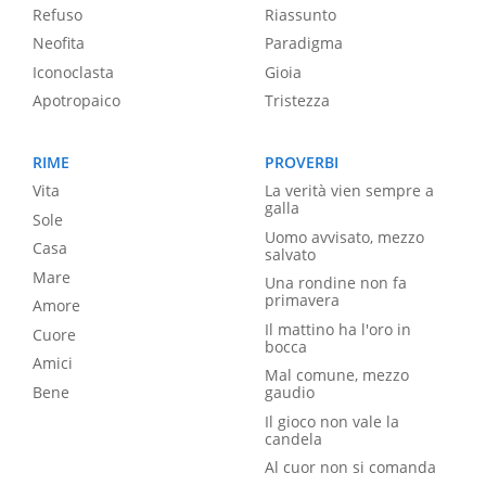
Refuso
Riassunto
Neofita
Paradigma
Iconoclasta
Gioia
Apotropaico
Tristezza
RIME
PROVERBI
Vita
La verità vien sempre a
galla
Sole
Uomo avvisato, mezzo
Casa
salvato
Mare
Una rondine non fa
primavera
Amore
Il mattino ha l'oro in
Cuore
bocca
Amici
Mal comune, mezzo
Bene
gaudio
Il gioco non vale la
candela
Al cuor non si comanda