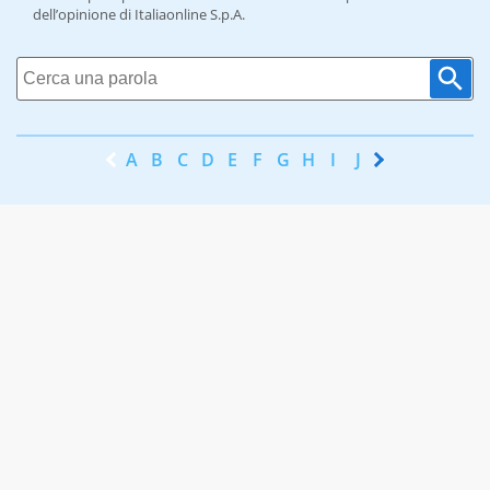
dell’opinione di Italiaonline S.p.A.
A
B
C
D
E
F
G
H
I
J
K
L
M
N