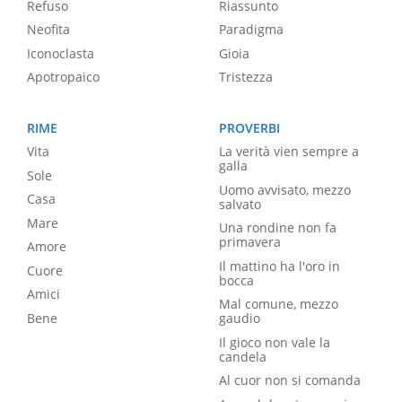
Refuso
Riassunto
Neofita
Paradigma
Iconoclasta
Gioia
Apotropaico
Tristezza
RIME
PROVERBI
Vita
La verità vien sempre a
galla
Sole
Uomo avvisato, mezzo
Casa
salvato
Mare
Una rondine non fa
primavera
Amore
Il mattino ha l'oro in
Cuore
bocca
Amici
Mal comune, mezzo
Bene
gaudio
Il gioco non vale la
candela
Al cuor non si comanda