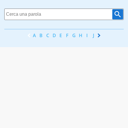
A
B
C
D
E
F
G
H
I
J
K
L
M
N