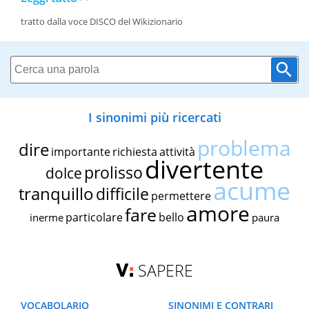
tratto dalla voce DISCO del Wikizionario
I sinonimi più ricercati
problema
dire
importante
richiesta
attività
divertente
prolisso
dolce
acume
tranquillo
difficile
permettere
amore
fare
particolare
bello
inerme
paura
SAPERE
VOCABOLARIO
SINONIMI E CONTRARI