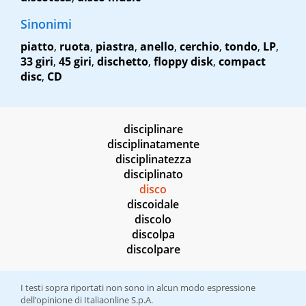
Sinonimi
piatto
,
ruota
,
piastra
,
anello
,
cerchio
,
tondo
,
LP
,
33 giri
,
45 giri
,
dischetto
,
floppy disk
,
compact
disc
,
CD
disciplinare
disciplinatamente
disciplinatezza
disciplinato
disco
discoidale
discolo
discolpa
discolpare
I testi sopra riportati non sono in alcun modo espressione
dell’opinione di Italiaonline S.p.A.