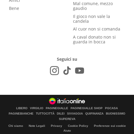
Amici
Mal comune, mezzo
Bene
gaudio
Il gioco non vale la
candela
Al cuor non si comanda
A caval donato non si
guarda in bocca
Seguici su
LIBERO
VIRGILIO
PAGINEGIALLE
PAGINEGIALLE SHOP
PGCASA
PAGINEBIANCHE
TUTTOCITTÀ
DILEI
SIVIAGGIA
QUIFINANZA
BUONISSIMO
SUPEREVA
Chi siamo
Note Legali
Privacy
Cookie Policy
Preferenze sui cookie
Aiuto