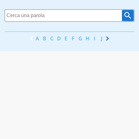
A
B
C
D
E
F
G
H
I
J
K
L
M
N