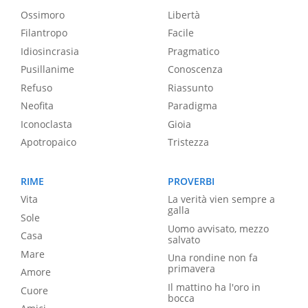
Ossimoro
Libertà
Filantropo
Facile
Idiosincrasia
Pragmatico
Pusillanime
Conoscenza
Refuso
Riassunto
Neofita
Paradigma
Iconoclasta
Gioia
Apotropaico
Tristezza
RIME
PROVERBI
Vita
La verità vien sempre a
galla
Sole
Uomo avvisato, mezzo
Casa
salvato
Mare
Una rondine non fa
primavera
Amore
Il mattino ha l'oro in
Cuore
bocca