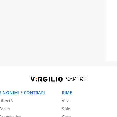
SAPERE
SINONIMI E CONTRARI
RIME
Libertà
Vita
Facile
Sole