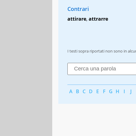
Contrari
attirare
,
attrarre
I testi sopra riportati non sono in alc
A
B
C
D
E
F
G
H
I
J