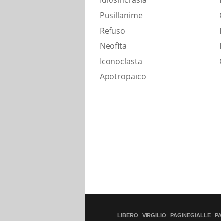
Idiosincrasia
Pusillanime
Refuso
Neofita
Iconoclasta
Apotropaico
LIBERO
VIRGILIO
PAGINEGIALLE
P