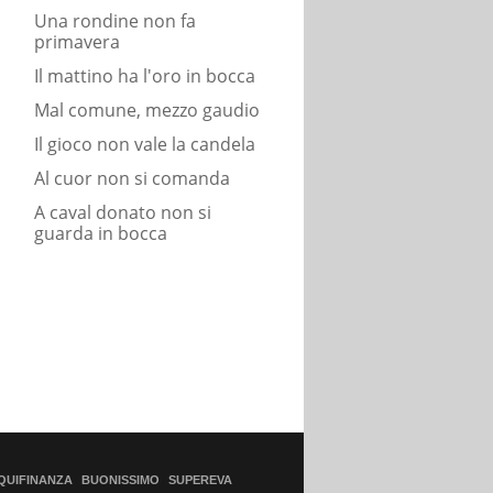
Una rondine non fa
primavera
Il mattino ha l'oro in bocca
Mal comune, mezzo gaudio
Il gioco non vale la candela
Al cuor non si comanda
A caval donato non si
guarda in bocca
QUIFINANZA
BUONISSIMO
SUPEREVA