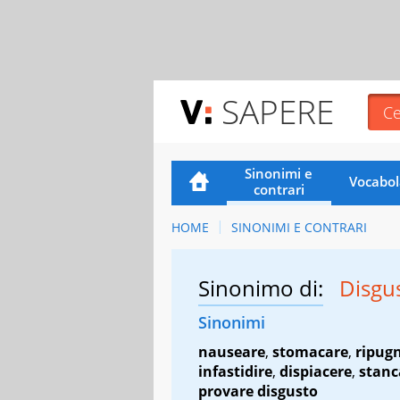
SAPERE
Sinonimi e
Vocabol
contrari
HOME
SINONIMI E CONTRARI
Sinonimo di:
Disgu
Sinonimi
nauseare
,
stomacare
,
ripug
infastidire
,
dispiacere
,
stanc
provare disgusto