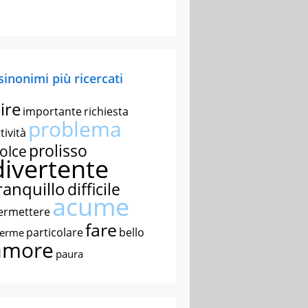
 sinonimi più ricercati
ire
importante
richiesta
problema
tività
prolisso
olce
divertente
ranquillo
difficile
acume
ermettere
fare
particolare
bello
nerme
amore
paura