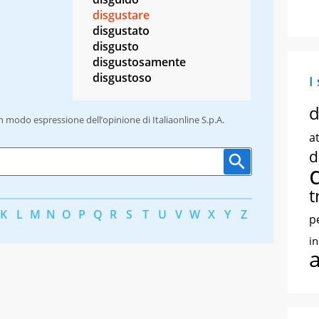
disgustare
disgustato
disgusto
disgustosamente
disgustoso
I
d
un modo espressione dell’opinione di Italiaonline S.p.A.
at
d
t
K
L
M
N
O
P
Q
R
S
T
U
V
W
X
Y
Z
p
i