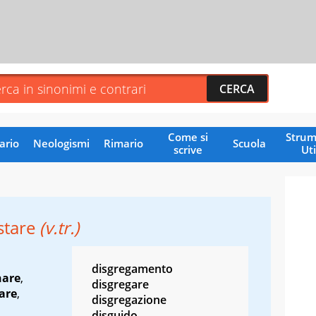
Come si
Strum
ario
Neologismi
Rimario
Scuola
scrive
Uti
stare
(v.tr.)
disgregamento
nare
,
disgregare
are
,
disgregazione
disguido