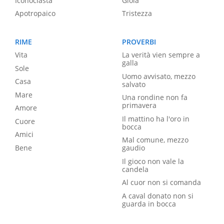
Iconoclasta
Gioia
Apotropaico
Tristezza
RIME
PROVERBI
Vita
La verità vien sempre a
galla
Sole
Uomo avvisato, mezzo
Casa
salvato
Mare
Una rondine non fa
primavera
Amore
Il mattino ha l'oro in
Cuore
bocca
Amici
Mal comune, mezzo
Bene
gaudio
Il gioco non vale la
candela
Al cuor non si comanda
A caval donato non si
guarda in bocca