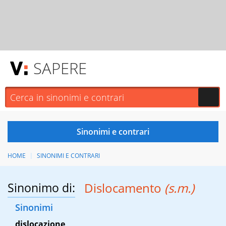
SAPERE
HOME
SINONIMI E CONTRARI
Sinonimo di:
Dislocamento
(s.m.)
Sinonimi
dislocazione