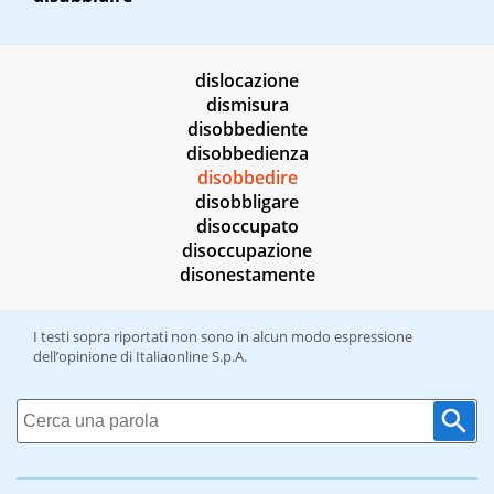
dislocazione
dismisura
disobbediente
disobbedienza
disobbedire
disobbligare
disoccupato
disoccupazione
disonestamente
I testi sopra riportati non sono in alcun modo espressione
dell’opinione di Italiaonline S.p.A.