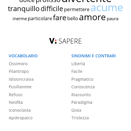
acume
tranquillo
difficile
permettere
amore
fare
particolare
bello
inerme
paura
SAPERE
VOCABOLARIO
SINONIMI E CONTRARI
Ossimoro
Libertà
Filantropo
Facile
Idiosincrasia
Pragmatico
Pusillanime
Conoscenza
Refuso
Riassunto
Neofita
Paradigma
Iconoclasta
Gioia
Apotropaico
Tristezza