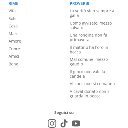
RIME
PROVERBI
Vita
La verità vien sempre a
galla
Sole
Uomo avvisato, mezzo
Casa
salvato
Mare
Una rondine non fa
primavera
Amore
Il mattino ha l'oro in
Cuore
bocca
Amici
Mal comune, mezzo
Bene
gaudio
Il gioco non vale la
candela
Al cuor non si comanda
A caval donato non si
guarda in bocca
Seguici su