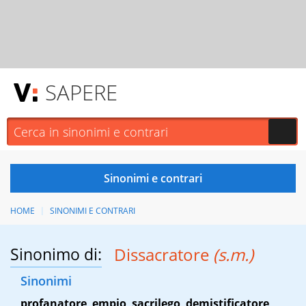
SAPERE
HOME
SINONIMI E CONTRARI
Sinonimo di:
Dissacratore
(s.m.)
Sinonimi
profanatore
,
empio
,
sacrilego
,
demistificatore