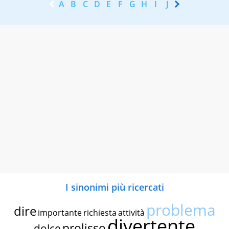
A
B
C
D
E
F
G
H
I
J
K
L
M
N
I sinonimi più ricercati
problema
dire
importante
richiesta
attività
divertente
prolisso
dolce