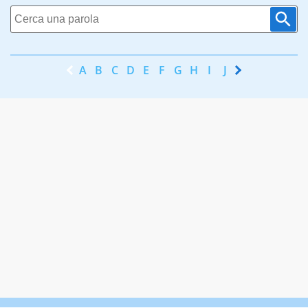
A
B
C
D
E
F
G
H
I
J
K
L
M
N