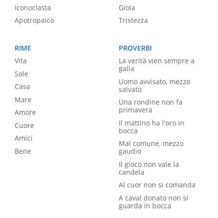
Iconoclasta
Gioia
Apotropaico
Tristezza
RIME
PROVERBI
Vita
La verità vien sempre a
galla
Sole
Uomo avvisato, mezzo
Casa
salvato
Mare
Una rondine non fa
primavera
Amore
Il mattino ha l'oro in
Cuore
bocca
Amici
Mal comune, mezzo
Bene
gaudio
Il gioco non vale la
candela
Al cuor non si comanda
A caval donato non si
guarda in bocca