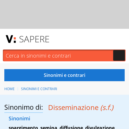
SAPERE
HOME
SINONIMI E CONTRARI
Sinonimo di:
Disseminazione
(s.f.)
Sinonimi
spargimento
,
semina
,
diffusione
,
divulgazione
,