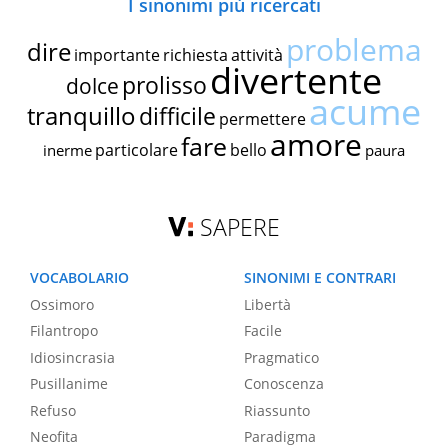
I sinonimi più ricercati
problema
dire
importante
richiesta
attività
divertente
prolisso
dolce
acume
tranquillo
difficile
permettere
amore
fare
particolare
bello
inerme
paura
SAPERE
VOCABOLARIO
SINONIMI E CONTRARI
Ossimoro
Libertà
Filantropo
Facile
Idiosincrasia
Pragmatico
Pusillanime
Conoscenza
Refuso
Riassunto
Neofita
Paradigma