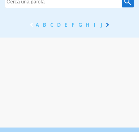
A
B
C
D
E
F
G
H
I
J
K
L
M
N