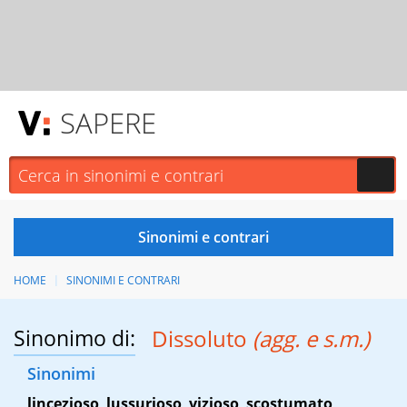
SAPERE
HOME
SINONIMI E CONTRARI
Sinonimo di:
Dissoluto
(agg. e s.m.)
Sinonimi
lincezioso
,
lussurioso
,
vizioso
,
scostumato