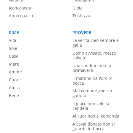
Iconoclasta
Gioia
Apotropaico
Tristezza
RIME
PROVERBI
Vita
La verità vien sempre a
galla
Sole
Uomo avvisato, mezzo
Casa
salvato
Mare
Una rondine non fa
primavera
Amore
Il mattino ha l'oro in
Cuore
bocca
Amici
Mal comune, mezzo
Bene
gaudio
Il gioco non vale la
candela
Al cuor non si comanda
A caval donato non si
guarda in bocca