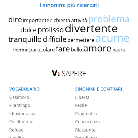
I sinonimi più ricercati
problema
dire
importante
richiesta
attività
divertente
prolisso
dolce
acume
tranquillo
difficile
permettere
amore
fare
particolare
bello
inerme
paura
SAPERE
VOCABOLARIO
SINONIMI E CONTRARI
Ossimoro
Libertà
Filantropo
Facile
Idiosincrasia
Pragmatico
Pusillanime
Conoscenza
Refuso
Riassunto
Neofita
Paradigma