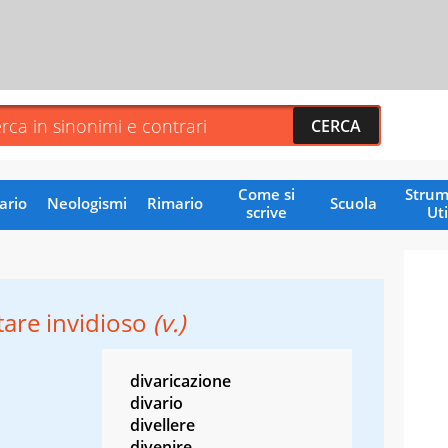
Come si
Strum
ario
Neologismi
Rimario
Scuola
scrive
Uti
tare invidioso
(v.)
divaricazione
divario
divellere
divenire