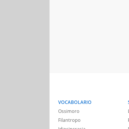
VOCABOLARIO
Ossimoro
Filantropo