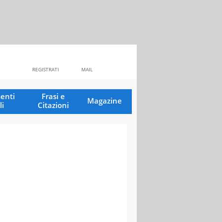
REGISTRATI
MAIL
enti
Frasi e
Magazine
li
Citazioni