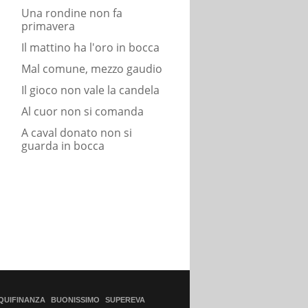
Una rondine non fa
primavera
Il mattino ha l'oro in bocca
Mal comune, mezzo gaudio
Il gioco non vale la candela
Al cuor non si comanda
A caval donato non si
guarda in bocca
QUIFINANZA
BUONISSIMO
SUPEREVA