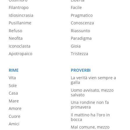
Filantropo
Facile
Idiosincrasia
Pragmatico
Pusillanime
Conoscenza
Refuso
Riassunto
Neofita
Paradigma
Iconoclasta
Gioia
Apotropaico
Tristezza
RIME
PROVERBI
Vita
La verità vien sempre a
galla
Sole
Uomo avvisato, mezzo
Casa
salvato
Mare
Una rondine non fa
primavera
Amore
Il mattino ha l'oro in
Cuore
bocca
Amici
Mal comune, mezzo