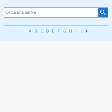
A
B
C
D
E
F
G
H
I
J
K
L
M
N