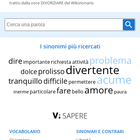
tratto dalla voce DIVORZIARE del Wikizionario
I sinonimi più ricercati
problema
dire
importante
richiesta
attività
divertente
prolisso
dolce
acume
tranquillo
difficile
permettere
amore
fare
particolare
bello
inerme
paura
SAPERE
VOCABOLARIO
SINONIMI E CONTRARI
Ossimoro
Libertà