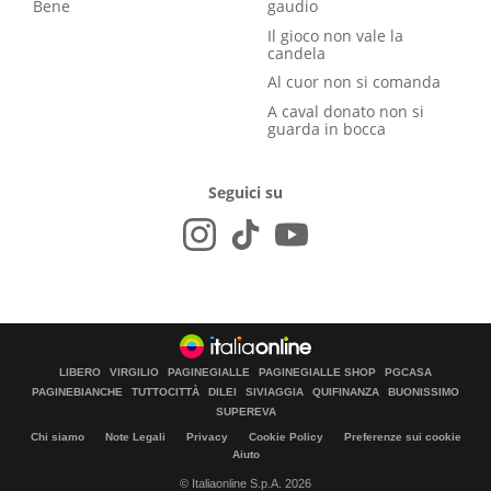
Bene
gaudio
Il gioco non vale la
candela
Al cuor non si comanda
A caval donato non si
guarda in bocca
Seguici su
LIBERO
VIRGILIO
PAGINEGIALLE
PAGINEGIALLE SHOP
PGCASA
PAGINEBIANCHE
TUTTOCITTÀ
DILEI
SIVIAGGIA
QUIFINANZA
BUONISSIMO
SUPEREVA
Chi siamo
Note Legali
Privacy
Cookie Policy
Preferenze sui cookie
Aiuto
© Italiaonline S.p.A. 2026