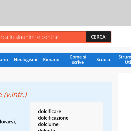
Come si
Strum
ario
Neologismi
Rimario
Scuola
scrive
Uti
e
(v.intr.)
dolcificare
dolcificazione
lorarsi
,
dolciume
dolente