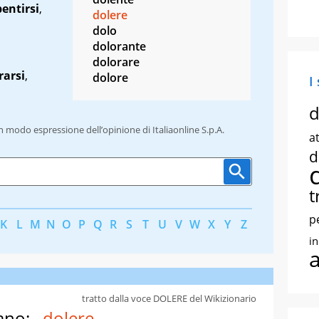
pentirsi
,
dolere
dolo
dolorante
dolorare
rarsi
,
dolore
I
d
un modo espressione dell’opinione di Italiaonline S.p.A.
at
d
t
p
K
L
M
N
O
P
Q
R
S
T
U
V
W
X
Y
Z
i
tratto dalla voce DOLERE del Wikizionario
ano:
dolere