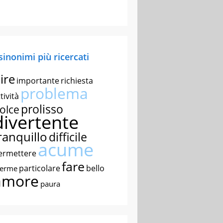
 sinonimi più ricercati
ire
importante
richiesta
problema
tività
prolisso
olce
divertente
ranquillo
difficile
acume
ermettere
fare
particolare
bello
nerme
amore
paura