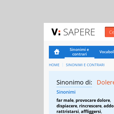
SAPERE
Sinonimi e
Vocabol
contrari
HOME
SINONIMI E CONTRARI
Sinonimo di:
Doler
Sinonimi
far male
,
provocare dolore
,
dispiacere
,
rincrescere
,
addo
rattristarsi
,
affliggersi
,