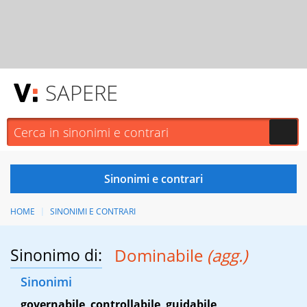
SAPERE
HOME
SINONIMI E CONTRARI
Sinonimo di:
Dominabile
(agg.)
Sinonimi
governabile
,
controllabile
,
guidabile