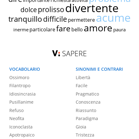
importante
richiesta
attività
divertente
prolisso
dolce
acume
tranquillo
difficile
permettere
amore
fare
particolare
bello
inerme
paura
SAPERE
VOCABOLARIO
SINONIMI E CONTRARI
Ossimoro
Libertà
Filantropo
Facile
Idiosincrasia
Pragmatico
Pusillanime
Conoscenza
Refuso
Riassunto
Neofita
Paradigma
Iconoclasta
Gioia
Apotropaico
Tristezza