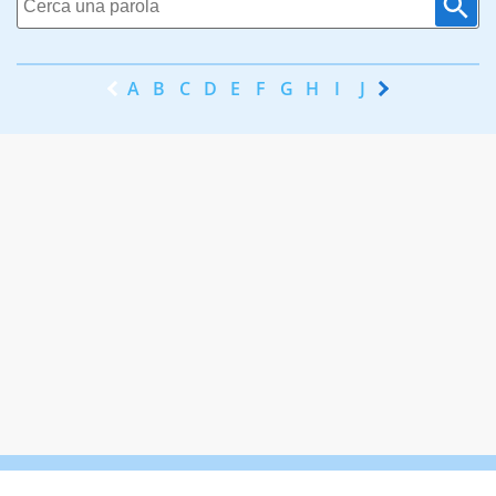
A
B
C
D
E
F
G
H
I
J
K
L
M
N