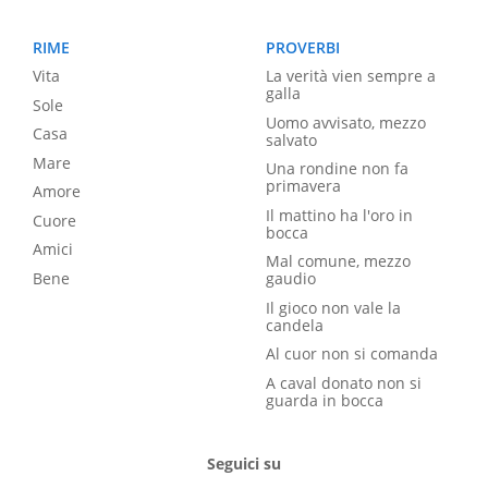
RIME
PROVERBI
Vita
La verità vien sempre a
galla
Sole
Uomo avvisato, mezzo
Casa
salvato
Mare
Una rondine non fa
primavera
Amore
Il mattino ha l'oro in
Cuore
bocca
Amici
Mal comune, mezzo
Bene
gaudio
Il gioco non vale la
candela
Al cuor non si comanda
A caval donato non si
guarda in bocca
Seguici su