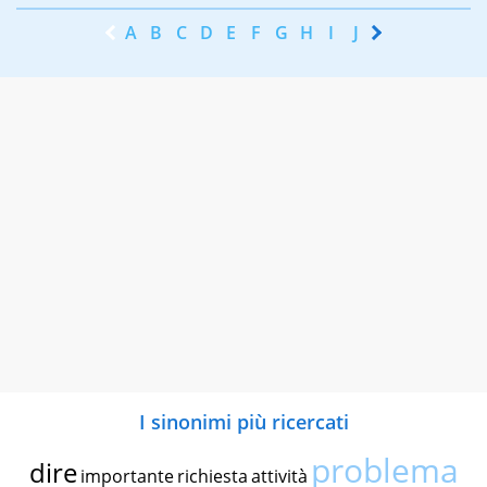
A
B
C
D
E
F
G
H
I
J
K
L
M
N
I sinonimi più ricercati
problema
dire
importante
richiesta
attività