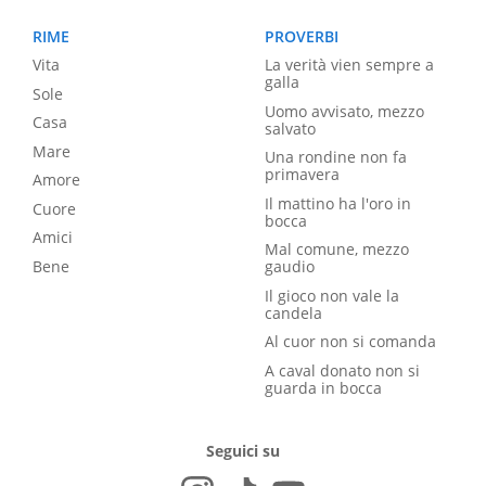
RIME
PROVERBI
Vita
La verità vien sempre a
galla
Sole
Uomo avvisato, mezzo
Casa
salvato
Mare
Una rondine non fa
primavera
Amore
Il mattino ha l'oro in
Cuore
bocca
Amici
Mal comune, mezzo
Bene
gaudio
Il gioco non vale la
candela
Al cuor non si comanda
A caval donato non si
guarda in bocca
Seguici su