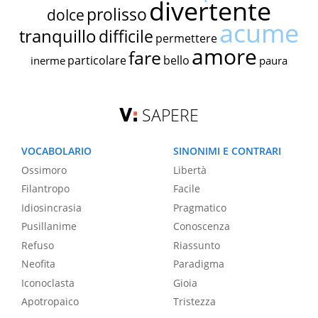
divertente
prolisso
dolce
acume
tranquillo
difficile
permettere
amore
fare
particolare
bello
inerme
paura
SAPERE
VOCABOLARIO
SINONIMI E CONTRARI
Ossimoro
Libertà
Filantropo
Facile
Idiosincrasia
Pragmatico
Pusillanime
Conoscenza
Refuso
Riassunto
Neofita
Paradigma
Iconoclasta
Gioia
Apotropaico
Tristezza