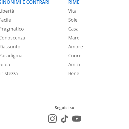
SINONIMI E CONTRARI
RIME
Libertà
Vita
Facile
Sole
Pragmatico
Casa
Conoscenza
Mare
Riassunto
Amore
Paradigma
Cuore
Gioia
Amici
Tristezza
Bene
Seguici su