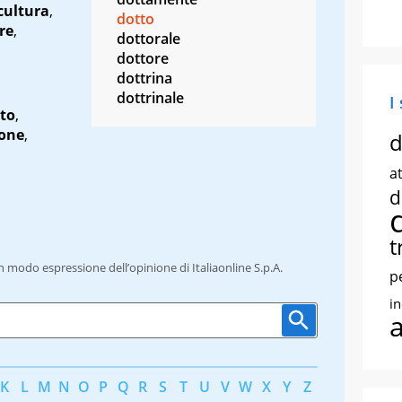
cultura
,
dotto
re
,
dottorale
dottore
dottrina
dottrinale
I
to
,
one
,
d
at
d
t
un modo espressione dell’opinione di Italiaonline S.p.A.
p
i
K
L
M
N
O
P
Q
R
S
T
U
V
W
X
Y
Z