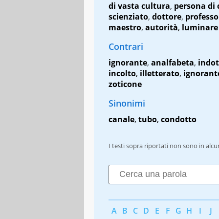
di vasta cultura
,
persona di 
scienziato
,
dottore
,
professo
maestro
,
autorità
,
luminare
Contrari
ignorante
,
analfabeta
,
indot
incolto
,
illetterato
,
ignorant
zoticone
Sinonimi
canale
,
tubo
,
condotto
I testi sopra riportati non sono in alc
A
B
C
D
E
F
G
H
I
J