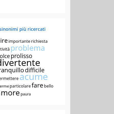
 sinonimi più ricercati
ire
importante
richiesta
problema
tività
prolisso
olce
divertente
ranquillo
difficile
acume
ermettere
fare
particolare
bello
nerme
amore
paura