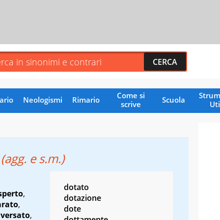
Come si
Strum
ario
Neologismi
Rimario
Scuola
scrive
Uti
o
(agg. e s.m.)
dotato
sperto
,
dotazione
arato
,
dote
,
versato
,
dottamente