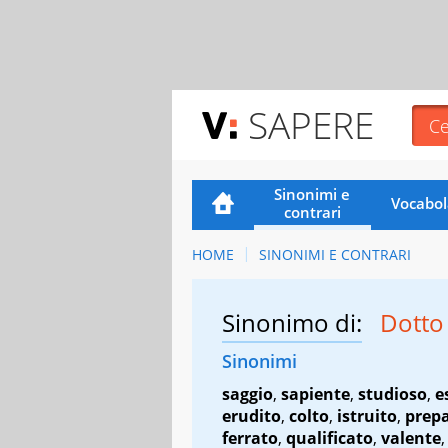
SAPERE
Sinonimi e
Vocabol
contrari
HOME
SINONIMI E CONTRARI
Sinonimo di:
Dott
Sinonimi
saggio
,
sapiente
,
studioso
,
e
erudito
,
colto
,
istruito
,
prep
ferrato
,
qualificato
,
valente