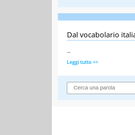
Dal vocabolario itali
...
Leggi tutto >>