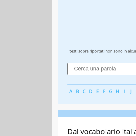
I testi sopra riportati non sono in alc
A
B
C
D
E
F
G
H
I
J
Dal vocabolario itali