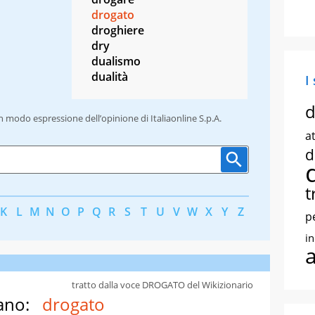
drogato
droghiere
dry
dualismo
dualità
I
d
un modo espressione dell’opinione di Italiaonline S.p.A.
at
d
t
K
L
M
N
O
P
Q
R
S
T
U
V
W
X
Y
Z
p
i
tratto dalla voce DROGATO del Wikizionario
ano:
drogato