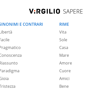
SAPERE
SINONIMI E CONTRARI
RIME
Libertà
Vita
Facile
Sole
Pragmatico
Casa
Conoscenza
Mare
Riassunto
Amore
Paradigma
Cuore
Gioia
Amici
Tristezza
Bene