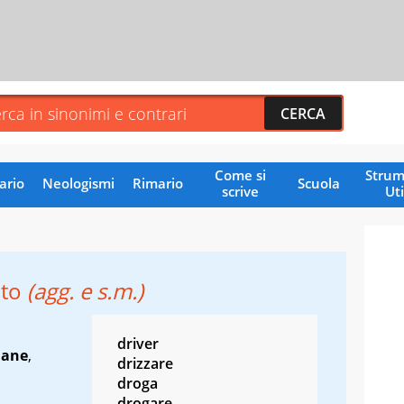
Come si
Strum
ario
Neologismi
Rimario
Scuola
scrive
Uti
ato
(agg. e s.m.)
driver
mane
,
drizzare
droga
drogare