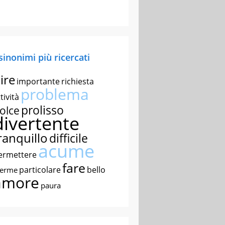
 sinonimi più ricercati
ire
importante
richiesta
problema
tività
prolisso
olce
divertente
ranquillo
difficile
acume
ermettere
fare
particolare
bello
nerme
amore
paura