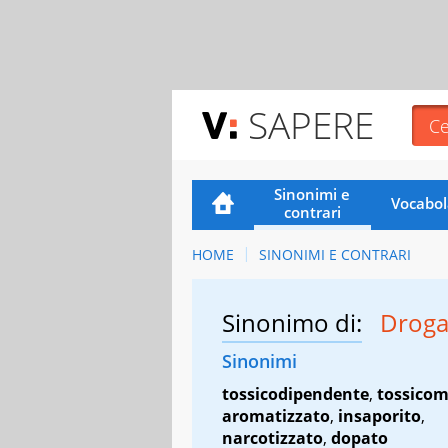
SAPERE
Sinonimi e
Vocabol
contrari
HOME
SINONIMI E CONTRARI
Sinonimo di:
Drog
Sinonimi
tossicodipendente
,
tossico
aromatizzato
,
insaporito
,
narcotizzato
,
dopato