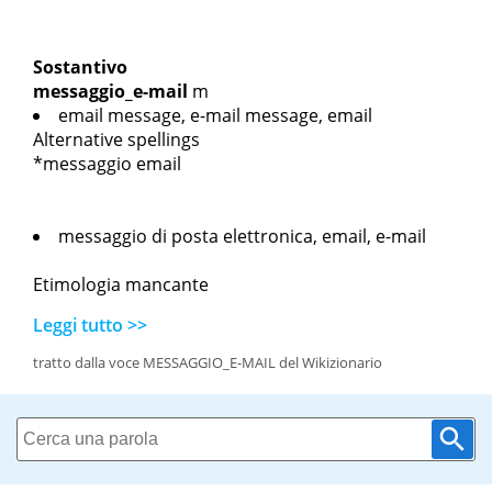
Sostantivo
messaggio_e-mail
m
email message, e-mail message, email
Alternative spellings
*messaggio email
messaggio di posta elettronica, email, e-mail
Etimologia mancante
Leggi tutto >>
tratto dalla voce MESSAGGIO_E-MAIL del Wikizionario