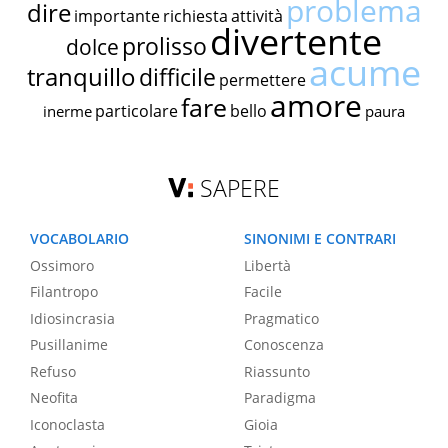
problema
dire
importante
richiesta
attività
divertente
prolisso
dolce
acume
tranquillo
difficile
permettere
amore
fare
particolare
bello
inerme
paura
SAPERE
VOCABOLARIO
SINONIMI E CONTRARI
Ossimoro
Libertà
Filantropo
Facile
Idiosincrasia
Pragmatico
Pusillanime
Conoscenza
Refuso
Riassunto
Neofita
Paradigma
Iconoclasta
Gioia