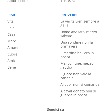
Apotropaico
Tristezza
RIME
PROVERBI
Vita
La verità vien sempre a
galla
Sole
Uomo avvisato, mezzo
Casa
salvato
Mare
Una rondine non fa
primavera
Amore
Il mattino ha l'oro in
Cuore
bocca
Amici
Mal comune, mezzo
Bene
gaudio
Il gioco non vale la
candela
Al cuor non si comanda
A caval donato non si
guarda in bocca
Seguici su