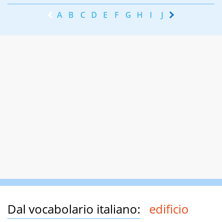
A
B
C
D
E
F
G
H
I
J
K
L
M
N
Dal vocabolario italiano:
edificio