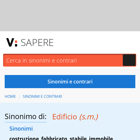
SAPERE
HOME
SINONIMI E CONTRARI
Sinonimo di:
Edificio
(s.m.)
Sinonimi
costruzione
,
fabbricato
,
stabile
,
immobile
,