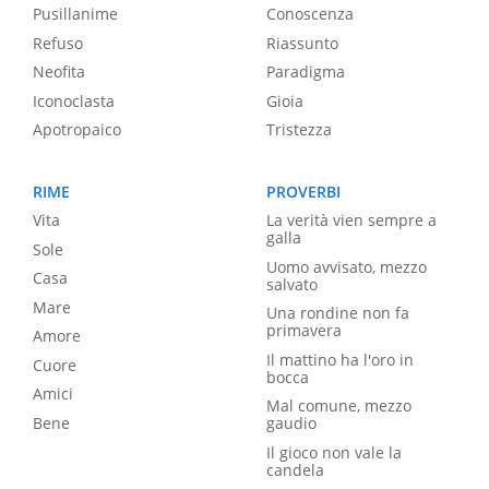
Pusillanime
Conoscenza
Refuso
Riassunto
Neofita
Paradigma
Iconoclasta
Gioia
Apotropaico
Tristezza
RIME
PROVERBI
Vita
La verità vien sempre a
galla
Sole
Uomo avvisato, mezzo
Casa
salvato
Mare
Una rondine non fa
primavera
Amore
Il mattino ha l'oro in
Cuore
bocca
Amici
Mal comune, mezzo
Bene
gaudio
Il gioco non vale la
candela