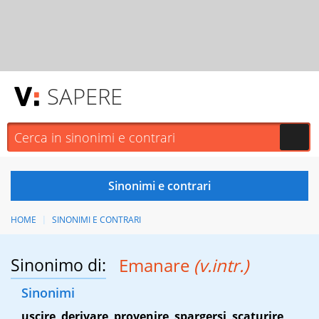
SAPERE
HOME
SINONIMI E CONTRARI
Sinonimo di:
Emanare
(v.intr.)
Sinonimi
uscire
,
derivare
,
provenire
,
spargersi
,
scaturire
,