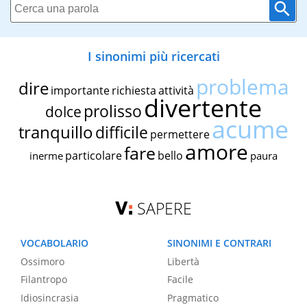
I sinonimi più ricercati
problema
dire
importante
richiesta
attività
divertente
prolisso
dolce
acume
tranquillo
difficile
permettere
amore
fare
particolare
bello
inerme
paura
SAPERE
VOCABOLARIO
SINONIMI E CONTRARI
Ossimoro
Libertà
Filantropo
Facile
Idiosincrasia
Pragmatico