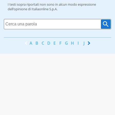
I testi sopra riportati non sono in alcun modo espressione
dell’opinione di Italiaonline S.p.A.
A
B
C
D
E
F
G
H
I
J
K
L
M
N