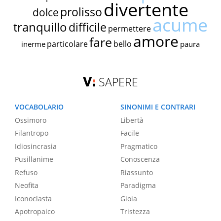
divertente
prolisso
dolce
acume
tranquillo
difficile
permettere
amore
fare
particolare
bello
inerme
paura
SAPERE
VOCABOLARIO
SINONIMI E CONTRARI
Ossimoro
Libertà
Filantropo
Facile
Idiosincrasia
Pragmatico
Pusillanime
Conoscenza
Refuso
Riassunto
Neofita
Paradigma
Iconoclasta
Gioia
Apotropaico
Tristezza