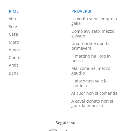
RIME
PROVERBI
Vita
La verità vien sempre a
galla
Sole
Uomo avvisato, mezzo
Casa
salvato
Mare
Una rondine non fa
primavera
Amore
Il mattino ha l'oro in
Cuore
bocca
Amici
Mal comune, mezzo
Bene
gaudio
Il gioco non vale la
candela
Al cuor non si comanda
A caval donato non si
guarda in bocca
Seguici su