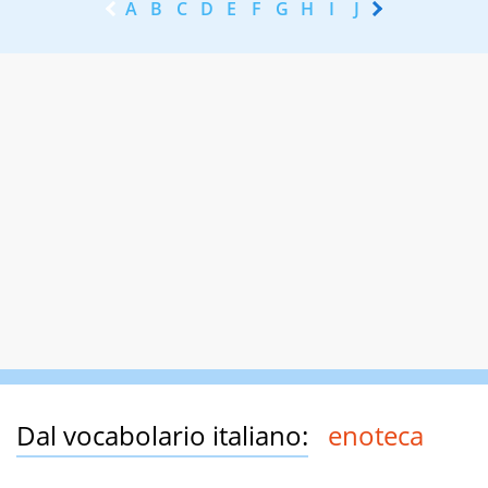
A
B
C
D
E
F
G
H
I
J
K
L
M
N
Dal vocabolario italiano:
enoteca