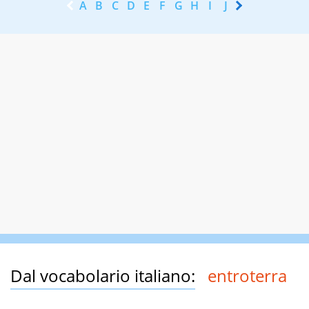
A
B
C
D
E
F
G
H
I
J
K
L
M
N
Dal vocabolario italiano:
entroterra