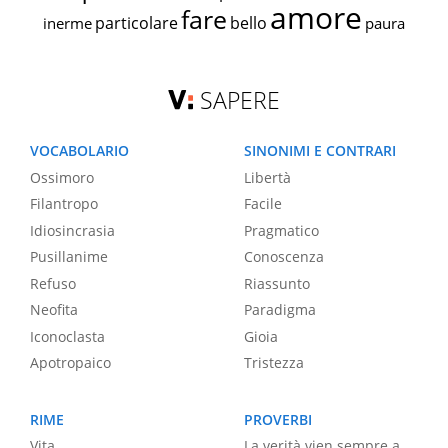
amore
fare
particolare
bello
inerme
paura
SAPERE
VOCABOLARIO
SINONIMI E CONTRARI
Ossimoro
Libertà
Filantropo
Facile
Idiosincrasia
Pragmatico
Pusillanime
Conoscenza
Refuso
Riassunto
Neofita
Paradigma
Iconoclasta
Gioia
Apotropaico
Tristezza
RIME
PROVERBI
Vita
La verità vien sempre a