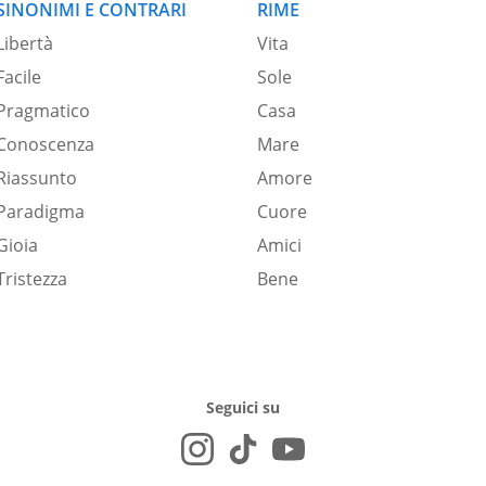
SINONIMI E CONTRARI
RIME
Libertà
Vita
Facile
Sole
Pragmatico
Casa
Conoscenza
Mare
Riassunto
Amore
Paradigma
Cuore
Gioia
Amici
Tristezza
Bene
Seguici su