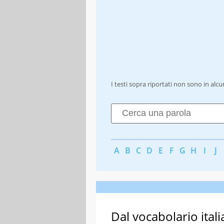
I testi sopra riportati non sono in alc
A
B
C
D
E
F
G
H
I
J
Dal vocabolario itali