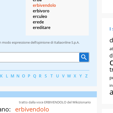
erbivendolo
erbivoro
erculeo
erede
ereditare
I
d
un modo espressione dell’opinione di Italiaonline S.p.A.
at
d
t
K
L
M
N
O
P
Q
R
S
T
U
V
W
X
Y
Z
p
i
tratto dalla voce ERBIVENDOLO del Wikizionario
ano:
erbivendolo