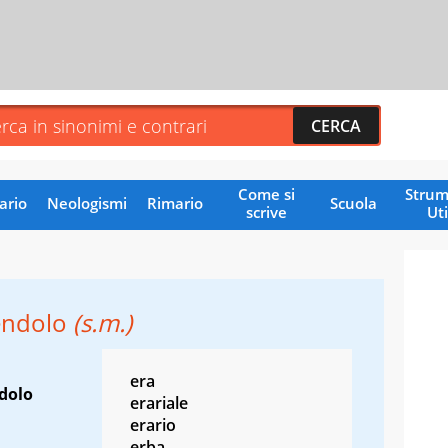
Come si
Strum
ario
Neologismi
Rimario
Scuola
scrive
Uti
endolo
(s.m.)
era
ndolo
erariale
erario
erba