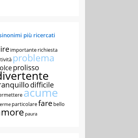
 sinonimi più ricercati
ire
importante
richiesta
problema
tività
prolisso
olce
divertente
ranquillo
difficile
acume
ermettere
fare
particolare
bello
nerme
amore
paura