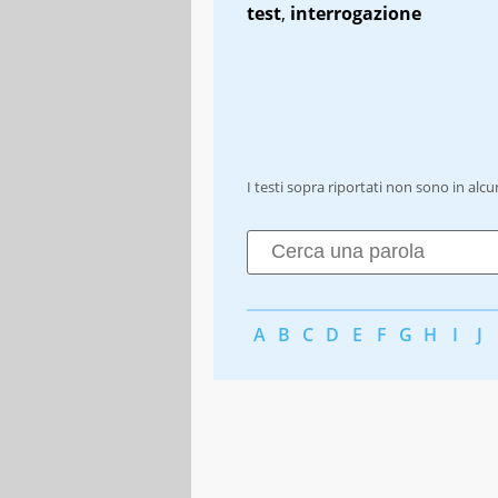
test
,
interrogazione
I testi sopra riportati non sono in alc
A
B
C
D
E
F
G
H
I
J