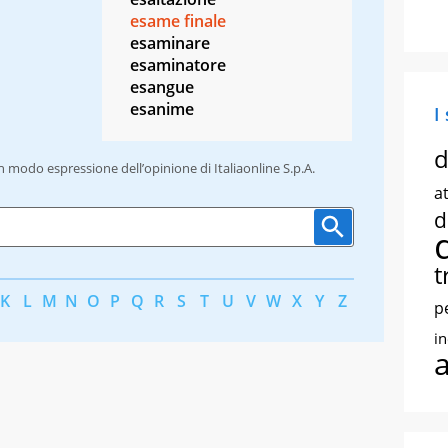
esame finale
esaminare
esaminatore
esangue
esanime
I
d
un modo espressione dell’opinione di Italiaonline S.p.A.
at
d
t
K
L
M
N
O
P
Q
R
S
T
U
V
W
X
Y
Z
p
i