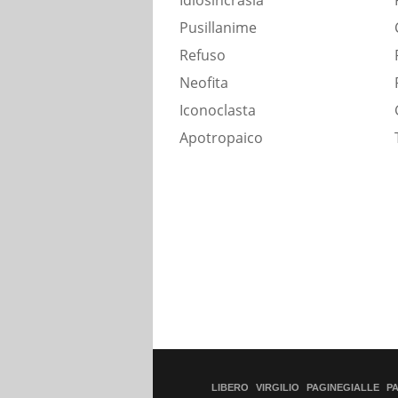
Idiosincrasia
Pusillanime
Refuso
Neofita
Iconoclasta
Apotropaico
LIBERO
VIRGILIO
PAGINEGIALLE
P