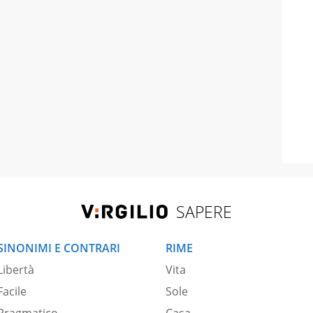
SAPERE
SINONIMI E CONTRARI
RIME
Libertà
Vita
Facile
Sole