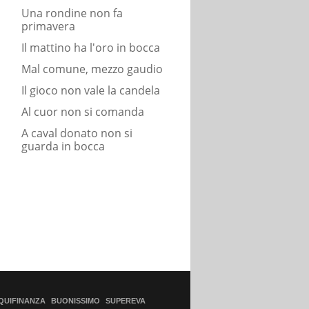
Una rondine non fa
primavera
Il mattino ha l'oro in bocca
Mal comune, mezzo gaudio
Il gioco non vale la candela
Al cuor non si comanda
A caval donato non si
guarda in bocca
QUIFINANZA
BUONISSIMO
SUPEREVA