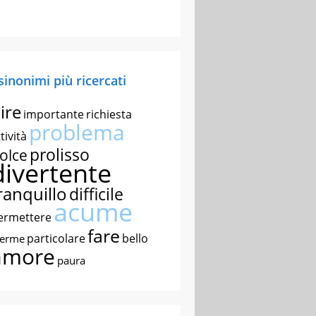
 sinonimi più ricercati
ire
importante
richiesta
problema
tività
prolisso
olce
divertente
ranquillo
difficile
acume
ermettere
fare
particolare
bello
nerme
amore
paura