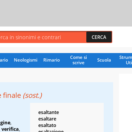
Come si
Strum
ario
Neologismi
Rimario
Scuola
scrive
Uti
 finale
(sost.)
esaltante
esaltare
gine
,
esaltato
,
verifica
,
esaltazione