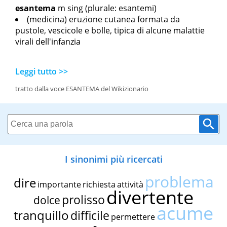
esantema
m sing
(plurale: esantemi)
(medicina) eruzione cutanea formata da
pustole, vescicole e bolle, tipica di alcune malattie
virali dell'infanzia
Leggi tutto >>
tratto dalla voce ESANTEMA del Wikizionario
I sinonimi più ricercati
problema
dire
importante
richiesta
attività
divertente
prolisso
dolce
acume
tranquillo
difficile
permettere