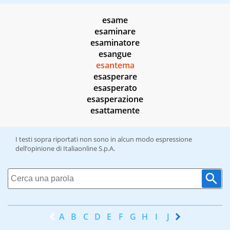
esame
esaminare
esaminatore
esangue
esantema
esasperare
esasperato
esasperazione
esattamente
I testi sopra riportati non sono in alcun modo espressione
dell’opinione di Italiaonline S.p.A.
A
B
C
D
E
F
G
H
I
J
K
L
M
N